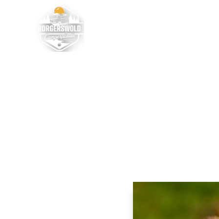
Home
Tarieve
De mooiste losl