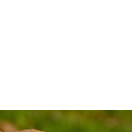
n
Reviews
Omgeving
Blog
Over ons
Ontbijt 
oopgebieden voor hon