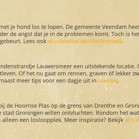
met je hond los te lopen. De gemeente Veendam heef
onder de angst dat je in de problemen komt. Toch is he
s gebeurt. Lees ook
.
wat je allemaal kunt doen in Park Borgerswold
ndenstrandje Lauwersmeer een uitstekende locatie. O
tleven. Of het nu gaat om rennen, graven óf lekker 
rnaast meer tips voor een dagje uit in
.
Lauwersoog
ij de Hoornse Plas op de grens van Drenthe en Gronin
 stad Groningen willen ontvluchten. Rondom het wate
 alleen een losloopplek. Meer inspiratie? Bekijk
wat je a