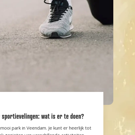
sportievelingen: wat is er te doen?
ooi park in Veendam. Je kunt er heerlijk tot
 genieten van verschillende activiteiten.