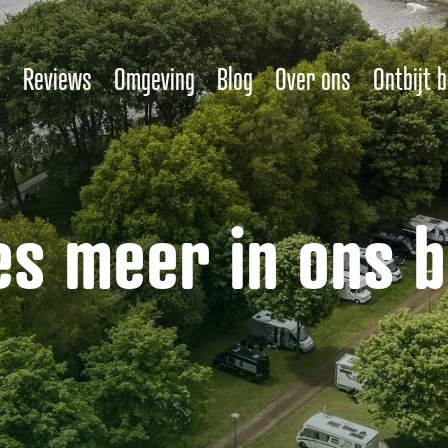
n
Reviews
Omgeving
Blog
Over ons
Ontbijt 
es meer in ons b