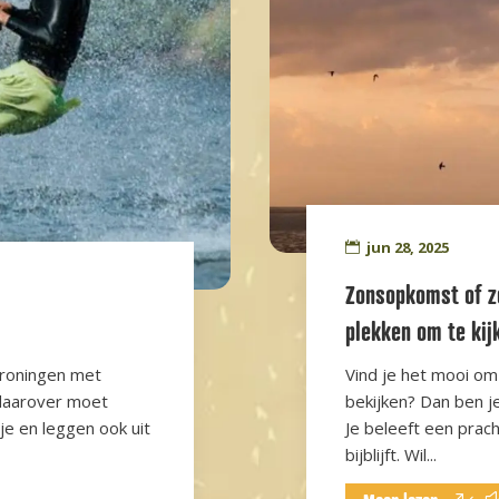
jun 28, 2025
Zonsopkomst of z
plekken om te kij
Groningen met
Vind je het mooi o
 daarover moet
bekijken? Dan ben je
je en leggen ook uit
Je beleeft een prac
bijblijft. Wil...