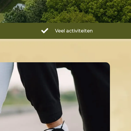

Veel activiteiten